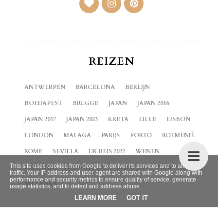
REIZEN
ANTWERPEN
BARCELONA
BERLIJN
BOEDAPEST
BRUGGE
JAPAN
JAPAN 2016
JAPAN 2017
JAPAN 2023
KRETA
LILLE
LISBON
LONDON
MALAGA
PARIJS
PORTO
ROEMENIË
ROME
SEVILLA
UK REIS 2022
WENEN
This site uses cookies from Google to deliver its services and to analyze
ZEELAND
ZUID-KOREA
CURACAO
NEW YORK
traffic. Your IP address and user-agent are shared with Google along with
performance and security metrics to ensure quality of service, generate
SRI LANKA
usage statistics, and to detect and address abuse.
LEARN MORE
GOT IT