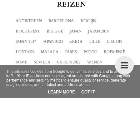
REIZEN
ANTWERPEN
BARCELONA
BERLIJN
BOEDAPEST
BRUGGE
JAPAN
JAPAN 2016
JAPAN 2017
JAPAN 2023
KRETA
LILLE
LISBON
LONDON
MALAGA
PARIJS
PORTO
ROEMENIË
ROME
SEVILLA
UK REIS 2022
WENEN
This site uses cookies from Google to deliver its services and to analyze
ZEELAND
ZUID-KOREA
CURACAO
NEW YORK
traffic. Your IP address and user-agent are shared with Google along with
performance and security metrics to ensure quality of service, generate
SRI LANKA
usage statistics, and to detect and address abuse.
LEARN MORE
GOT IT
BLOG ARCHIEF
►
2026
(9)