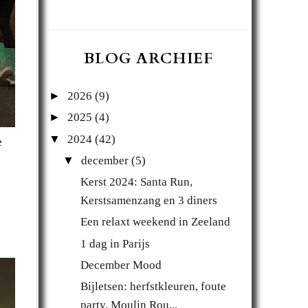
BLOG ARCHIEF
►
2026
(9)
►
2025
(4)
▼
2024
(42)
e
▼
december
(5)
Kerst 2024: Santa Run,
Kerstsamenzang en 3 diners
Een relaxt weekend in Zeeland
1 dag in Parijs
December Mood
Bijletsen: herfstkleuren, foute
party, Moulin Rou...