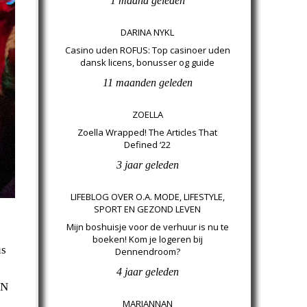
1 maand geleden
DARINA NYKL
Casino uden ROFUS: Top casinoer uden
dansk licens, bonusser og guide
11 maanden geleden
ZOELLA
Zoella Wrapped! The Articles That
Defined ‘22
3 jaar geleden
LIFEBLOG OVER O.A. MODE, LIFESTYLE,
SPORT EN GEZOND LEVEN
Mijn boshuisje voor de verhuur is nu te
boeken! Kom je logeren bij
us
Dennendroom?
4 jaar geleden
EN
MARIANNAN