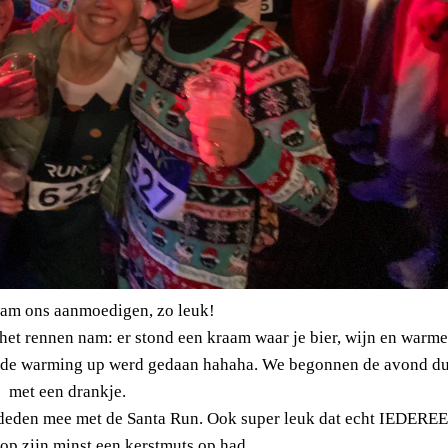
am ons aanmoedigen, zo leuk!
het rennen nam: er stond een kraam waar je bier, wijn en warme
 de warming up werd gedaan hahaha. We begonnen de avond d
met een drankje.
 deden mee met de Santa Run. Ook super leuk dat echt IEDERE
 op zijn minst een kerstmuts op had.