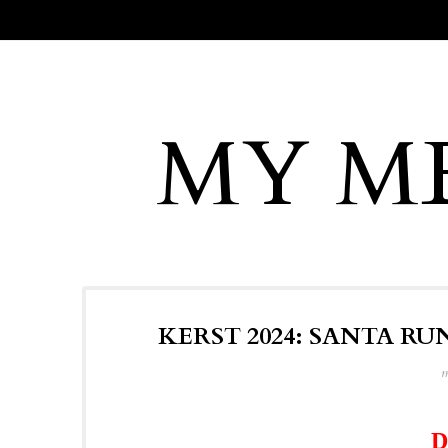
MY M
KERST 2024: SANTA R
m
D