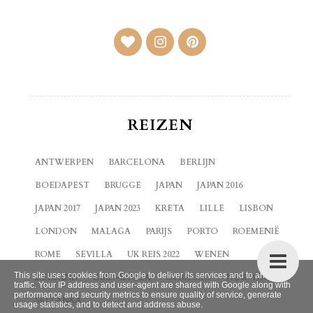
REIZEN
ANTWERPEN
BARCELONA
BERLIJN
BOEDAPEST
BRUGGE
JAPAN
JAPAN 2016
JAPAN 2017
JAPAN 2023
KRETA
LILLE
LISBON
LONDON
MALAGA
PARIJS
PORTO
ROEMENIË
ROME
SEVILLA
UK REIS 2022
WENEN
This site uses cookies from Google to deliver its services and to analyze
ZEELAND
ZUID-KOREA
CURACAO
NEW YORK
traffic. Your IP address and user-agent are shared with Google along with
performance and security metrics to ensure quality of service, generate
SRI LANKA
usage statistics, and to detect and address abuse.