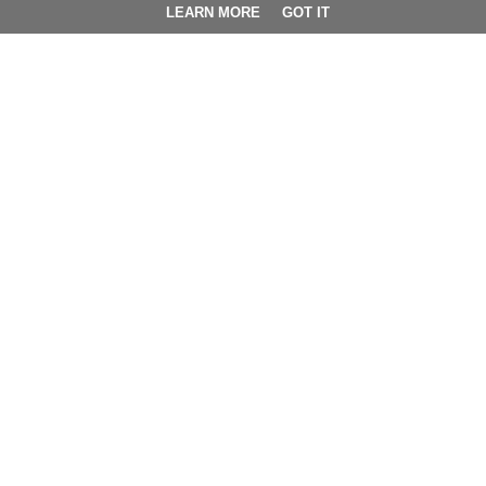
LEARN MORE
GOT IT
BLOG ARCHIEF
►
2026
(9)
►
2025
(4)
►
2024
(42)
►
2023
(32)
►
2022
(38)
▼
2021
(66)
►
december
(2)
►
november
(7)
►
oktober
(2)
►
september
(3)