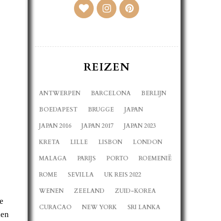
REIZEN
ANTWERPEN
BARCELONA
BERLIJN
BOEDAPEST
BRUGGE
JAPAN
JAPAN 2016
JAPAN 2017
JAPAN 2023
KRETA
LILLE
LISBON
LONDON
MALAGA
PARIJS
PORTO
ROEMENIË
ROME
SEVILLA
UK REIS 2022
WENEN
ZEELAND
ZUID-KOREA
e
CURACAO
NEW YORK
SRI LANKA
len