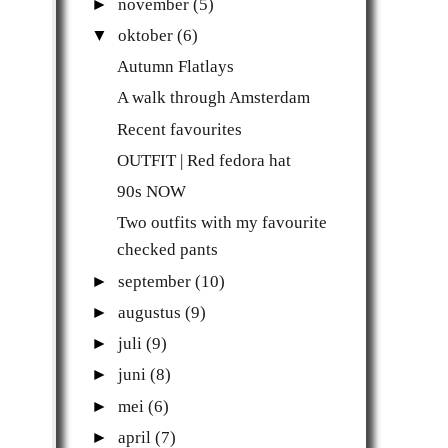
►
november
(5)
▼
oktober
(6)
Autumn Flatlays
A walk through Amsterdam
Recent favourites
OUTFIT | Red fedora hat
90s NOW
Two outfits with my favourite
checked pants
►
september
(10)
►
augustus
(9)
►
juli
(9)
►
juni
(8)
►
mei
(6)
►
april
(7)