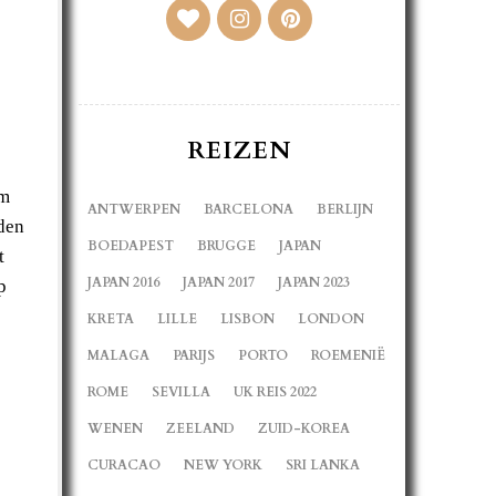
REIZEN
om
ANTWERPEN
BARCELONA
BERLIJN
uden
BOEDAPEST
BRUGGE
JAPAN
t
JAPAN 2016
JAPAN 2017
JAPAN 2023
p
KRETA
LILLE
LISBON
LONDON
MALAGA
PARIJS
PORTO
ROEMENIË
ROME
SEVILLA
UK REIS 2022
WENEN
ZEELAND
ZUID-KOREA
CURACAO
NEW YORK
SRI LANKA