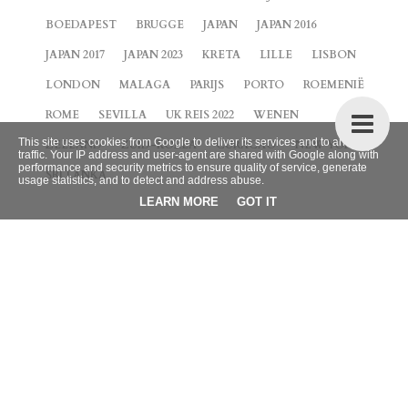
BOEDAPEST
BRUGGE
JAPAN
JAPAN 2016
JAPAN 2017
JAPAN 2023
KRETA
LILLE
LISBON
LONDON
MALAGA
PARIJS
PORTO
ROEMENIË
ROME
SEVILLA
UK REIS 2022
WENEN
This site uses cookies from Google to deliver its services and to analyze
ZEELAND
ZUID-KOREA
CURACAO
NEW YORK
traffic. Your IP address and user-agent are shared with Google along with
performance and security metrics to ensure quality of service, generate
SRI LANKA
usage statistics, and to detect and address abuse.
LEARN MORE
GOT IT
BLOG ARCHIEF
►
2026
(9)
►
2025
(4)
►
2024
(42)