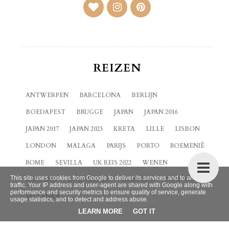
REIZEN
ANTWERPEN
BARCELONA
BERLIJN
BOEDAPEST
BRUGGE
JAPAN
JAPAN 2016
JAPAN 2017
JAPAN 2023
KRETA
LILLE
LISBON
LONDON
MALAGA
PARIJS
PORTO
ROEMENIË
ROME
SEVILLA
UK REIS 2022
WENEN
This site uses cookies from Google to deliver its services and to analyze
ZEELAND
ZUID-KOREA
CURACAO
NEW YORK
traffic. Your IP address and user-agent are shared with Google along with
performance and security metrics to ensure quality of service, generate
SRI LANKA
usage statistics, and to detect and address abuse.
LEARN MORE
GOT IT