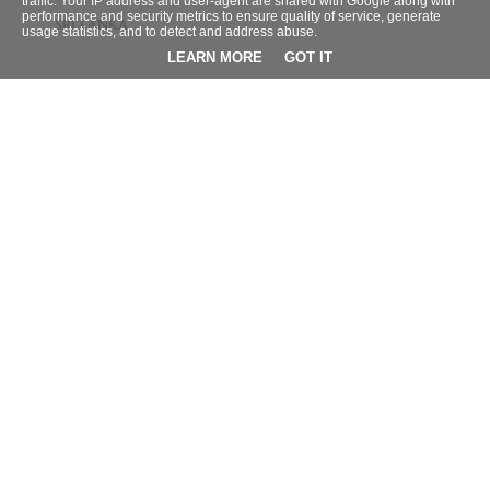
traffic. Your IP address and user-agent are shared with Google along with
performance and security metrics to ensure quality of service, generate
SRI LANKA
usage statistics, and to detect and address abuse.
LEARN MORE
GOT IT
BLOG ARCHIEF
►
2026
(9)
►
2025
(4)
►
2024
(42)
►
2023
(32)
►
2022
(38)
►
2021
(66)
▼
2020
(95)
►
december
(18)
▼
november
(5)