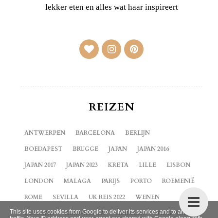
lekker eten en alles wat haar inspireert
REIZEN
ANTWERPEN
BARCELONA
BERLIJN
BOEDAPEST
BRUGGE
JAPAN
JAPAN 2016
JAPAN 2017
JAPAN 2023
KRETA
LILLE
LISBON
LONDON
MALAGA
PARIJS
PORTO
ROEMENIË
ROME
SEVILLA
UK REIS 2022
WENEN
This site uses cookies from Google to deliver its services and to analyze
ZEELAND
ZUID-KOREA
CURACAO
NEW YORK