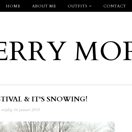
HOME
ABOUT ME
OUTFITS
CONTACT
ERRY MO
TIVAL & IT'S SNOWING!
vrijdag 16 januari 2015