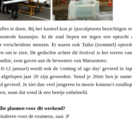
es te doen. Bij het kasteel kon je ijssculpturen bezichtigen e
osterde kastanjes. In de stad liepen we tegen een optocht 
r verscheidene mensen. Er waren ook Taiko (trommel) optred
n om te zien. De gedachte achter dit festival is het vieren va
sympathie, zout gaven aan de bewoners van Matsumoto.
10-12 januari) wordt ook de 'coming of age day' gevierd in Ja
t afgelopen jaar 20 zijn geworden. Vanaf je 20ste ben je name
d gevierd. Je ziet dan veel jongeren in mooie kimono's rondlo
en, want dat vond ik een beetje onbeleefd.
llie plannen voor dit weekend?
studeren voor de examens, saai :P