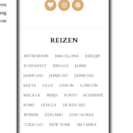
een
aag
van
REIZEN
ANTWERPEN
BARCELONA
BERLIJN
BOEDAPEST
BRUGGE
JAPAN
JAPAN 2016
JAPAN 2017
JAPAN 2023
KRETA
LILLE
LISBON
LONDON
MALAGA
PARIJS
PORTO
ROEMENIË
ROME
SEVILLA
UK REIS 2022
WENEN
ZEELAND
ZUID-KOREA
CURACAO
NEW YORK
SRI LANKA