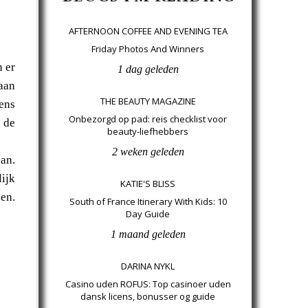
AFTERNOON COFFEE AND EVENING TEA
Friday Photos And Winners
n er
1 dag geleden
aan
THE BEAUTY MAGAZINE
ens
Onbezorgd op pad: reis checklist voor
n de
beauty-liefhebbers
2 weken geleden
pan.
lijk
KATIE'S BLISS
pen.
South of France Itinerary With Kids: 10
Day Guide
1 maand geleden
DARINA NYKL
Casino uden ROFUS: Top casinoer uden
dansk licens, bonusser og guide