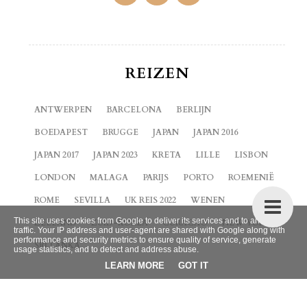
REIZEN
ANTWERPEN
BARCELONA
BERLIJN
BOEDAPEST
BRUGGE
JAPAN
JAPAN 2016
JAPAN 2017
JAPAN 2023
KRETA
LILLE
LISBON
LONDON
MALAGA
PARIJS
PORTO
ROEMENIË
ROME
SEVILLA
UK REIS 2022
WENEN
This site uses cookies from Google to deliver its services and to analyze
ZEELAND
ZUID-KOREA
CURACAO
NEW YORK
traffic. Your IP address and user-agent are shared with Google along with
performance and security metrics to ensure quality of service, generate
SRI LANKA
usage statistics, and to detect and address abuse.
LEARN MORE
GOT IT