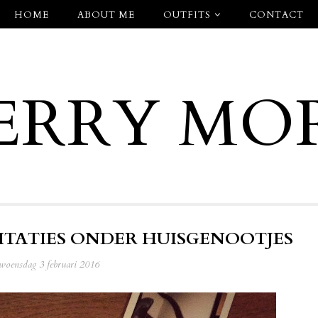
HOME
ABOUT ME
OUTFITS
CONTACT
ERRY MO
RITATIES ONDER HUISGENOOTJES
woensdag 3 februari 2016