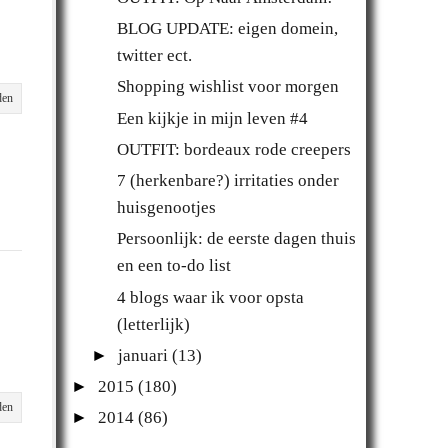
BLOG UPDATE: eigen domein,
twitter ect.
Shopping wishlist voor morgen
den
Een kijkje in mijn leven #4
OUTFIT: bordeaux rode creepers
7 (herkenbare?) irritaties onder
huisgenootjes
Persoonlijk: de eerste dagen thuis
en een to-do list
4 blogs waar ik voor opsta
(letterlijk)
►
januari
(13)
►
2015
(180)
den
►
2014
(86)