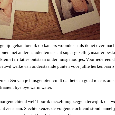
ige tijd gehad toen ik op kamers woonde en als ik het over moch
nen met andere studenten is echt super gezellig, maar er besta
leine) irritaties ontstaan onder huisgenootjes. Voor iedereen d
ieuwd welke van onderstaande punten voor jullie herkenbaar zi
en en één van je huisgenoten vindt dat het een goed idee is om 
 draaien: bye bye warm water.
 morgenochtend wel" hoor ik mezelf nog zeggen terwijl ik de tw
cht zie staan. Slechte keuze, de volgende ochtend stond nameli