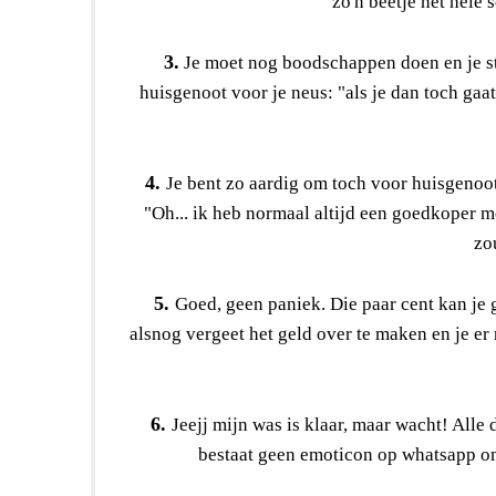
zo'n beetje het hele 
3.
Je moet nog boodschappen doen en je sta
huisgenoot voor je neus: "als je dan toch gaat,
4.
Je bent zo aardig om toch voor huisgenoo
"Oh... ik heb normaal altijd een goedkoper me
zou
5.
Goed, geen paniek. Die paar cent kan je 
alsnog vergeet het geld over te maken en je er
6.
Jeejj mijn was is klaar, maar wacht! Alle 
bestaat geen emoticon op whatsapp om 