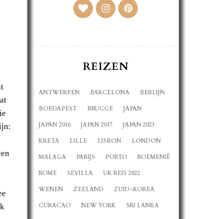
REIZEN
t
ANTWERPEN
BARCELONA
BERLIJN
at
BOEDAPEST
BRUGGE
JAPAN
ie
JAPAN 2016
JAPAN 2017
JAPAN 2023
jn:
KRETA
LILLE
LISBON
LONDON
een
MALAGA
PARIJS
PORTO
ROEMENIË
ROME
SEVILLA
UK REIS 2022
WENEN
ZEELAND
ZUID-KOREA
ee
CURACAO
NEW YORK
SRI LANKA
jk