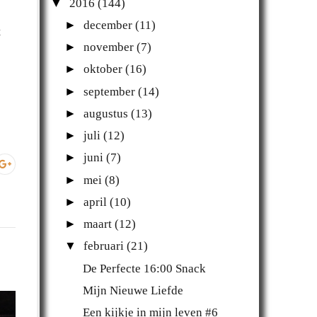
▼
2016
(144)
►
december
(11)
t
►
november
(7)
►
oktober
(16)
►
september
(14)
►
augustus
(13)
►
juli
(12)
►
juni
(7)
►
mei
(8)
►
april
(10)
►
maart
(12)
▼
februari
(21)
De Perfecte 16:00 Snack
Mijn Nieuwe Liefde
Een kijkje in mijn leven #6