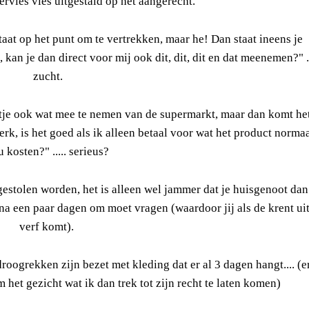
servies vies uitgestald op het aangerecht.
at op het punt om te vertrekken, maar he! Dan staat ineens je
 kan je dan direct voor mij ook dit, dit, dit en dat meenemen?" ..
zucht.
tje ook wat mee te nemen van de supermarkt, maar dan komt he
rk, is het goed als ik alleen betaal voor wat het product norma
 kosten?" ..... serieus?
gestolen worden, het is alleen wel jammer dat je huisgenoot dan
 na een paar dagen om moet vragen (waardoor jij als de krent ui
verf komt).
droogrekken zijn bezet met kleding dat er al 3 dagen hangt.... (e
het gezicht wat ik dan trek tot zijn recht te laten komen)