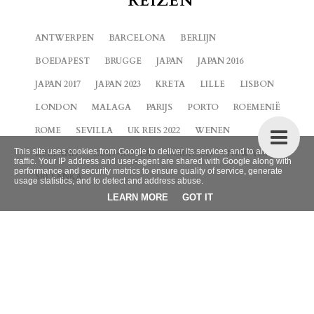
REIZEN
ANTWERPEN
BARCELONA
BERLIJN
BOEDAPEST
BRUGGE
JAPAN
JAPAN 2016
JAPAN 2017
JAPAN 2023
KRETA
LILLE
LISBON
LONDON
MALAGA
PARIJS
PORTO
ROEMENIË
ROME
SEVILLA
UK REIS 2022
WENEN
This site uses cookies from Google to deliver its services and to analyze
ZEELAND
ZUID-KOREA
CURACAO
NEW YORK
traffic. Your IP address and user-agent are shared with Google along with
performance and security metrics to ensure quality of service, generate
SRI LANKA
usage statistics, and to detect and address abuse.
LEARN MORE
GOT IT
BLOG ARCHIEF
►
2026
(9)