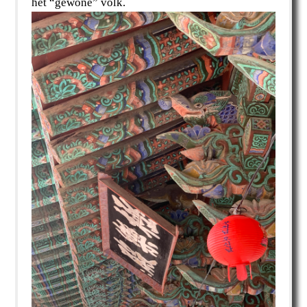
het “gewone” volk.