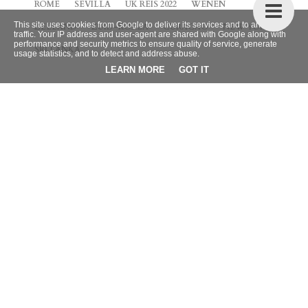
ROME
SEVILLA
UK REIS 2022
WENEN
This site uses cookies from Google to deliver its services and to analyze
ZEELAND
ZUID-KOREA
CURACAO
NEW YORK
traffic. Your IP address and user-agent are shared with Google along with
performance and security metrics to ensure quality of service, generate
SRI LANKA
usage statistics, and to detect and address abuse.
LEARN MORE
GOT IT
BLOG ARCHIEF
►
2026
(9)
►
2025
(4)
▼
2024
(42)
►
december
(5)
►
november
(2)
►
oktober
(3)
►
september
(2)