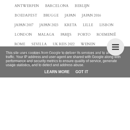
ANTWERPEN
BARCELONA
BERLIJN
BOEDAPEST
BRUGGE
JAPAN
JAPAN 2016
JAPAN 2017
JAPAN 2023
KRETA
LILLE
LISBON
LONDON
MALAGA
PARIJS
PORTO
ROEMENIË
ROME
SEVILLA
UK REIS 2022
WENEN
This site uses cookies from Google to deliver its services and to analyze
ZEELAND
ZUID-KOREA
CURACAO
NEW YORK
traffic. Your IP address and user-agent are shared with Google along with
performance and security metrics to ensure quality of service, generate
SRI LANKA
usage statistics, and to detect and address abuse.
LEARN MORE
GOT IT
BLOG ARCHIEF
►
2026
(9)
►
2025
(4)