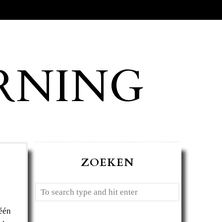
RNING
ZOEKEN
één