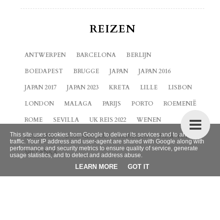
REIZEN
ANTWERPEN
BARCELONA
BERLIJN
BOEDAPEST
BRUGGE
JAPAN
JAPAN 2016
JAPAN 2017
JAPAN 2023
KRETA
LILLE
LISBON
LONDON
MALAGA
PARIJS
PORTO
ROEMENIË
ROME
SEVILLA
UK REIS 2022
WENEN
This site uses cookies from Google to deliver its services and to analyze
ZEELAND
ZUID-KOREA
CURACAO
NEW YORK
traffic. Your IP address and user-agent are shared with Google along with
performance and security metrics to ensure quality of service, generate
SRI LANKA
usage statistics, and to detect and address abuse.
LEARN MORE
GOT IT
BLOG ARCHIEF