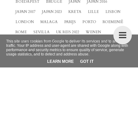
BOEDAPEST
BRUGGE
JAPAN
JAPAN 2016
JAPAN 2017
JAPAN 2023
KRETA
LILLE
LISBON
LONDON
MALAGA
PARIJS
PORTO
ROEMENIË
ROME
SEVILLA
UK REIS 2022
WENEN
This site uses cookies from Google to deliver its services and to analyze
ZEELAND
ZUID-KOREA
CURACAO
NEW YORK
traffic. Your IP address and user-agent are shared with Google along with
performance and security metrics to ensure quality of service, generate
SRI LANKA
usage statistics, and to detect and address abuse.
LEARN MORE
GOT IT
BLOG ARCHIEF
►
2026
(9)
►
2025
(4)
►
2024
(42)
►
2023
(32)