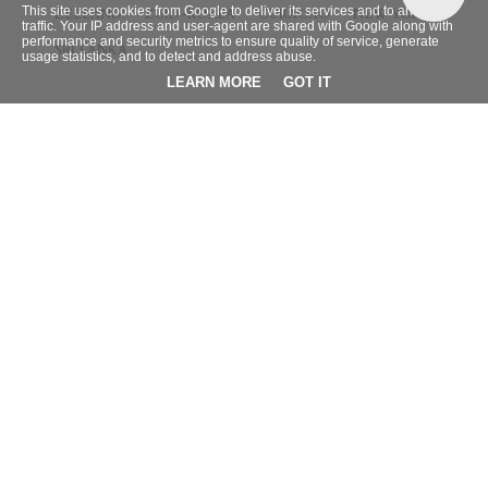
This site uses cookies from Google to deliver its services and to analyze
ZEELAND
ZUID-KOREA
CURACAO
NEW YORK
traffic. Your IP address and user-agent are shared with Google along with
performance and security metrics to ensure quality of service, generate
SRI LANKA
usage statistics, and to detect and address abuse.
LEARN MORE
GOT IT
BLOG ARCHIEF
►
2026
(9)
►
2025
(4)
►
2024
(42)
►
2023
(32)
►
2022
(38)
►
2021
(66)
►
2020
(95)
►
2019
(95)