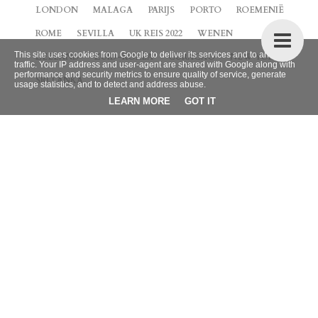
LONDON
MALAGA
PARIJS
PORTO
ROEMENIË
ROME
SEVILLA
UK REIS 2022
WENEN
This site uses cookies from Google to deliver its services and to analyze
ZEELAND
ZUID-KOREA
CURACAO
NEW YORK
traffic. Your IP address and user-agent are shared with Google along with
performance and security metrics to ensure quality of service, generate
SRI LANKA
usage statistics, and to detect and address abuse.
LEARN MORE
GOT IT
BLOG ARCHIEF
►
2026
(9)
►
2025
(4)
►
2024
(42)
►
2023
(32)
►
2022
(38)
►
2021
(66)