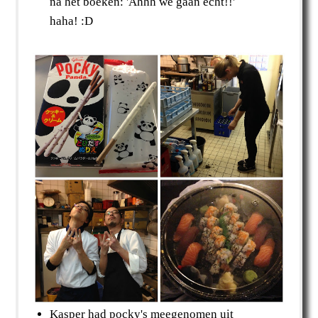
na het boeken: 'Ahhh we gaan echt!!'
haha! :D
Kasper had pocky's meegenomen uit