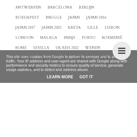
ANTWERPEN
BARCELONA
BERLIJN
BOEDAPEST
BRUGGE
JAPAN
JAPAN 2016
JAPAN 2017
JAPAN 2023
KRETA
LILLE
LISBON
LONDON
MALAGA
PARIJS
PORTO
ROEMENIË
ROME
SEVILLA
UK REIS 2022
WENEN
This site uses cookies from Google to deliver its services and to analyze
ZEELAND
ZUID-KOREA
CURACAO
NEW YORK
traffic. Your IP address and user-agent are shared with Google along with
performance and security metrics to ensure quality of service, generate
SRI LANKA
usage statistics, and to detect and address abuse.
LEARN MORE
GOT IT
BLOG ARCHIEF
►
2026
(9)
►
2025
(4)