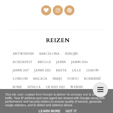
REIZEN
ANTWERPEN
BARCELONA
BERLIJN
BOEDAPEST
BRUGGE
JAPAN
JAPAN 2016
JAPAN 2017
JAPAN 2023
KRETA
LILLE
LISBON
LONDON
MALAGA
PARIJS
PORTO
ROEMENIË
ROME
SEVILLA
UK REIS 2022
WENEN
This site uses cookies from Google to deliver its services and to analyze
ZEELAND
ZUID-KOREA
CURACAO
NEW YORK
traffic. Your IP address and user-agent are shared with Google along with
performance and security metrics to ensure quality of service, generate
SRI LANKA
usage statistics, and to detect and address abuse.
LEARN MORE
GOT IT