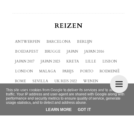
REIZEN
ANTWERPEN
BARCELONA
BERLIJN
BOEDAPEST
BRUGGE
JAPAN
JAPAN 2016
JAPAN 2017
JAPAN 2023
KRETA
LILLE
LISBON
LONDON
MALAGA
PARIJS
PORTO
ROEMENIË
ROME
SEVILLA
UK REIS 2022
WENEN
This site uses cookies from Google to deliver its services and to analyze
ZEELAND
ZUID-KOREA
CURACAO
NEW YORK
traffic. Your IP address and user-agent are shared with Google along with
performance and security metrics to ensure quality of service, generate
SRI LANKA
usage statistics, and to detect and address abuse.
LEARN MORE
GOT IT