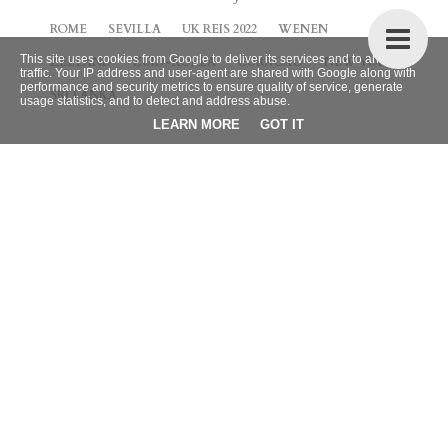
ROME
SEVILLA
UK REIS 2022
WENEN
This site uses cookies from Google to deliver its services and to analyze
ZEELAND
ZUID-KOREA
CURACAO
NEW YORK
traffic. Your IP address and user-agent are shared with Google along with
performance and security metrics to ensure quality of service, generate
SRI LANKA
usage statistics, and to detect and address abuse.
LEARN MORE
GOT IT
BLOG ARCHIEF
►
2026
(9)
►
2025
(4)
►
2024
(42)
►
2023
(32)
►
2022
(38)
▼
2021
(66)