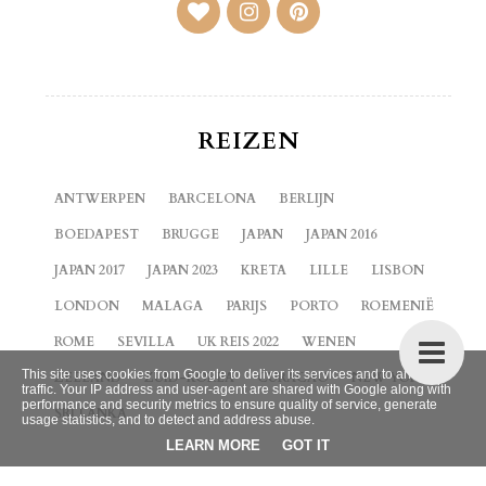
REIZEN
ANTWERPEN
BARCELONA
BERLIJN
BOEDAPEST
BRUGGE
JAPAN
JAPAN 2016
JAPAN 2017
JAPAN 2023
KRETA
LILLE
LISBON
LONDON
MALAGA
PARIJS
PORTO
ROEMENIË
ROME
SEVILLA
UK REIS 2022
WENEN
This site uses cookies from Google to deliver its services and to analyze
ZEELAND
ZUID-KOREA
CURACAO
NEW YORK
traffic. Your IP address and user-agent are shared with Google along with
performance and security metrics to ensure quality of service, generate
SRI LANKA
usage statistics, and to detect and address abuse.
LEARN MORE
GOT IT