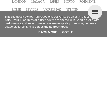
LONDON
MALAGA
PARIJS
PORTO
ROEMENIË
ROME
SEVILLA
UK REIS 2022
WENEN
This site uses cookies from Google to deliver its services and to analyze
ZEELAND
ZUID-KOREA
CURACAO
NEW YORK
traffic. Your IP address and user-agent are shared with Google along with
performance and security metrics to ensure quality of service, generate
SRI LANKA
usage statistics, and to detect and address abuse.
LEARN MORE
GOT IT
BLOG ARCHIEF
►
2026
(9)
►
2025
(4)
►
2024
(42)
►
2023
(32)
►
2022
(38)
▼
2021
(66)