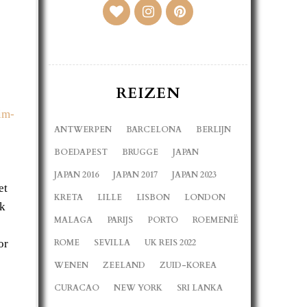
REIZEN
im-
ANTWERPEN
BARCELONA
BERLIJN
BOEDAPEST
BRUGGE
JAPAN
JAPAN 2016
JAPAN 2017
JAPAN 2023
et
KRETA
LILLE
LISBON
LONDON
ik
MALAGA
PARIJS
PORTO
ROEMENIË
or
ROME
SEVILLA
UK REIS 2022
WENEN
ZEELAND
ZUID-KOREA
CURACAO
NEW YORK
SRI LANKA