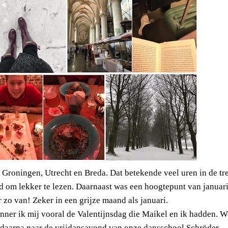
n Groningen, Utrecht en Breda. Dat betekende veel uren in de tr
id om lekker te lezen. Daarnaast was een hoogtepunt van januari
r zo van! Zeker in een grijze maand als januari.
rinner ik mij vooral de Valentijnsdag die Maikel en ik hadden. W
in daarna naar de vrijdansavond van onze dansschool Schröder.