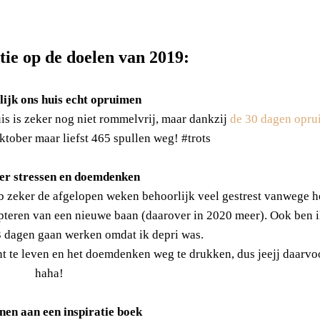
tie op de doelen van 2019:
lijk ons huis echt opruimen
uis is zeker nog niet rommelvrij, maar dankzij
de 30 dagen opru
ktober maar liefst 465 spullen weg! #trots
er stressen en doemdenken
b zeker de afgelopen weken behoorlijk veel gestrest vanwege h
pteren van een nieuwe baan (daarover in 2020 meer). Ook ben 
3 dagen gaan werken omdat ik depri was.
t te leven en het doemdenken weg te drukken, dus jeejj daarvo
haha!
nen aan een inspiratie boek