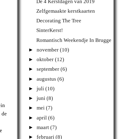
De 4 Kerstdagen van 2019
Zelfgemaakte kerstkaarten
Decorating The Tree
SinterKerst!
Romantisch Weekendje In Brugge
►
november
(10)
►
oktober
(12)
►
september
(6)
►
augustus
(6)
►
juli
(10)
►
juni
(8)
ein
►
mei
(7)
 de
►
april
(6)
►
maart
(7)
e
►
februari
(8)