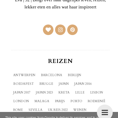
lekker eten en alles wat haar inspireert
REIZEN
ANTWERPEN
BARCELONA
BERLIJN
BOEDAPEST
BRUGGE
JAPAN
JAPAN 2016
JAPAN 2017
JAPAN 2023
KRETA
LILLE
LISBON
LONDON
MALAGA
PARIJS
PORTO
ROEMENIË
ROME
SEVILLA
UK REIS 2022
WENEN
This site uses cookies from Google to deliver its services and to analyze