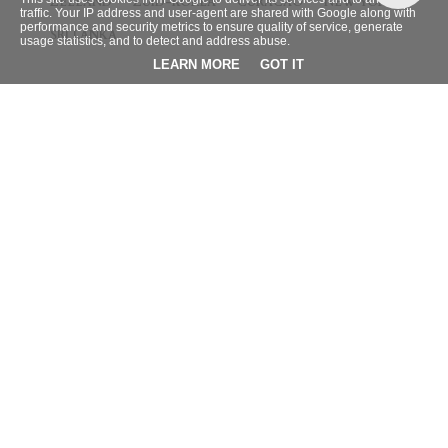
ZEELAND
ZUID-KOREA
CURACAO
NEW YORK
traffic. Your IP address and user-agent are shared with Google along with
performance and security metrics to ensure quality of service, generate
SRI LANKA
usage statistics, and to detect and address abuse.
LEARN MORE
GOT IT
BLOG ARCHIEF
►
2026
(9)
►
2025
(4)
►
2024
(42)
►
2023
(32)
►
2022
(38)
►
2021
(66)
►
2020
(95)
▼
2019
(95)