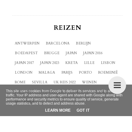
REIZEN
ANTWERPEN
BARCELONA
BERLIJN
BOEDAPEST
BRUGGE
JAPAN
JAPAN 2016
JAPAN 2017
JAPAN 2023
KRETA
LILLE
LISBON
LONDON
MALAGA
PARIJS
PORTO
ROEMENIË
ROME
SEVILLA
UK REIS 2022
WENEN
This site uses cookies from Google to deliver its services and to analyze
ZEELAND
ZUID-KOREA
CURACAO
NEW YORK
traffic. Your IP address and user-agent are shared with Google along with
performance and security metrics to ensure quality of service, generate
SRI LANKA
usage statistics, and to detect and address abuse.
LEARN MORE
GOT IT