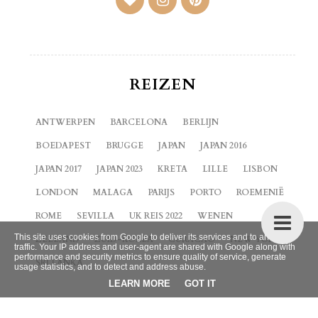
REIZEN
ANTWERPEN
BARCELONA
BERLIJN
BOEDAPEST
BRUGGE
JAPAN
JAPAN 2016
JAPAN 2017
JAPAN 2023
KRETA
LILLE
LISBON
LONDON
MALAGA
PARIJS
PORTO
ROEMENIË
ROME
SEVILLA
UK REIS 2022
WENEN
This site uses cookies from Google to deliver its services and to analyze
ZEELAND
ZUID-KOREA
CURACAO
NEW YORK
traffic. Your IP address and user-agent are shared with Google along with
performance and security metrics to ensure quality of service, generate
SRI LANKA
usage statistics, and to detect and address abuse.
LEARN MORE
GOT IT