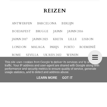
REIZEN
ANTWERPEN
BARCELONA
BERLIJN
BOEDAPEST
BRUGGE
JAPAN
JAPAN 2016
JAPAN 2017
JAPAN 2023
KRETA
LILLE
LISBON
LONDON
MALAGA
PARIJS
PORTO
ROEMENIË
ROME
SEVILLA
UK REIS 2022
WENEN
This site uses cookies from Google to deliver its services and to analyze
ZEELAND
ZUID-KOREA
CURACAO
NEW YORK
traffic. Your IP address and user-agent are shared with Google along with
performance and security metrics to ensure quality of service, generate
SRI LANKA
usage statistics, and to detect and address abuse.
LEARN MORE
GOT IT
BLOG ARCHIEF